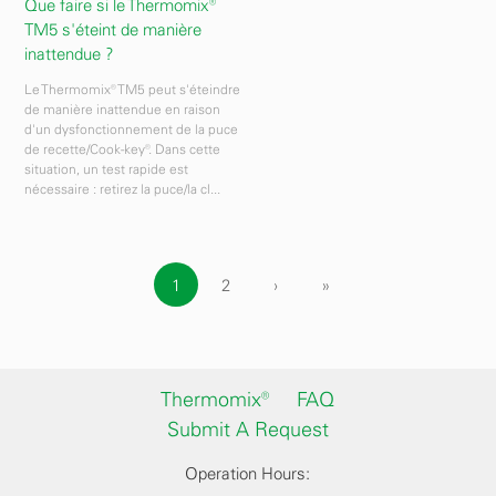
Que faire si le Thermomix®
TM5 s'éteint de manière
inattendue ?
Le Thermomix® TM5 peut s'éteindre
de manière inattendue en raison
d'un dysfonctionnement de la puce
de recette/Cook-key®. Dans cette
situation, un test rapide est
nécessaire : retirez la puce/la cl...
1
2
›
»
Thermomix®
FAQ
Submit A Request
Operation Hours: