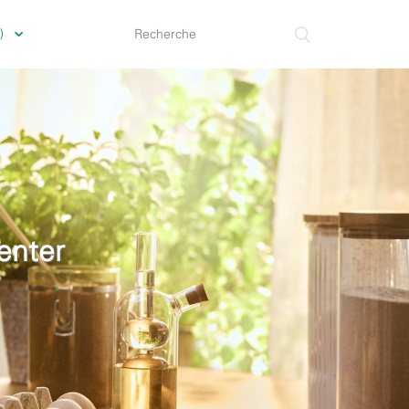
a)
enter