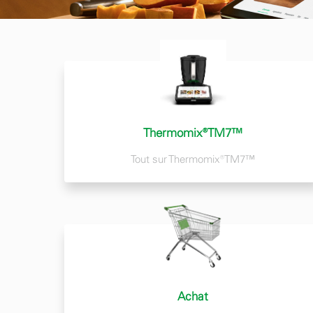
Thermomix®TM7™
Tout sur Thermomix®TM7™
Achat