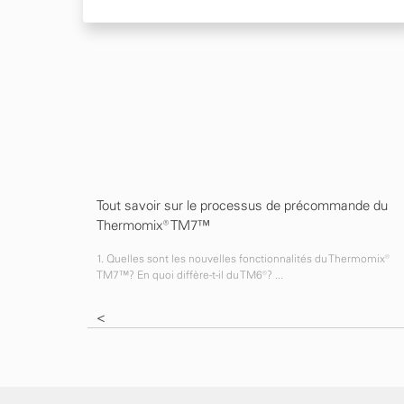
Tout savoir sur le processus de précommande du
Thermomix® TM7™
1. Quelles sont les nouvelles fonctionnalités du Thermomix®
TM7™? En quoi diffère-t-il du TM6®? ...
<