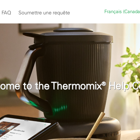
Français (Canad
FAQ
Soumettre une requête
ome to the Thermomix® Help C