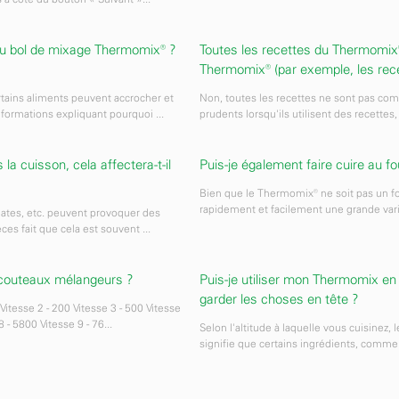
 du bol de mixage Thermomix® ?
Toutes les recettes du Thermomix
Thermomix® (par exemple, les rec
rtains aliments peuvent accrocher et
Non, toutes les recettes ne sont pas comp
formations expliquant pourquoi ...
prudents lorsqu'ils utilisent des recettes,
 cuisson, cela affectera-t-il
Puis-je également faire cuire au f
Bien que le Thermomix® ne soit pas un fou
rapidement et facilement une grande varié
mates, etc. peuvent provoquer des
ces fait que cela est souvent ...
 couteaux mélangeurs ?
Puis-je utiliser mon Thermomix en 
garder les choses en tête ?
Vitesse 2 - 200 Vitesse 3 - 500 Vitesse
 - 5800 Vitesse 9 - 76...
Selon l'altitude à laquelle vous cuisinez, 
signifie que certains ingrédients, comme 