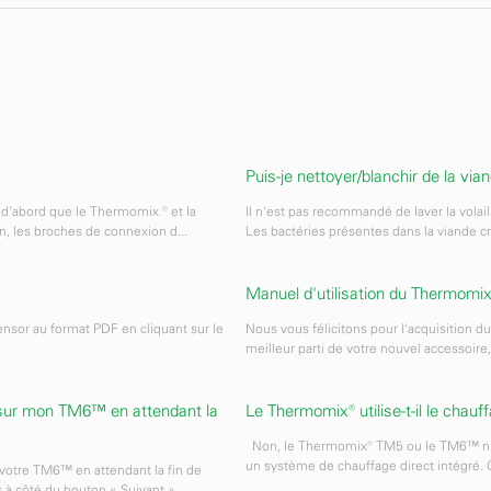
Puis-je nettoyer/blanchir de la v
z d’abord que le Thermomix ® et la
Il n'est pas recommandé de laver la volail
in, les broches de connexion d...
Les bactéries présentes dans la viande cru
Manuel d'utilisation du Thermomi
nsor au format PDF en cliquant sur le
Nous vous félicitons pour l'acquisition du
meilleur parti de votre nouvel accessoire
e sur mon TM6™ en attendant la
Le Thermomix® utilise-t-il le chauf
Non, le Thermomix® TM5 ou le TM6™ n'a p
un système de chauffage direct intégré. C
 votre TM6™ en attendant la fin de
s à côté du bouton « Suivant »...