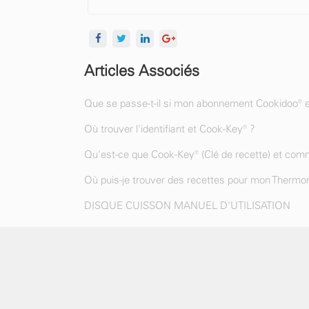
Articles Associés
Que se passe-t-il si mon abonnement Cookidoo® e
Où trouver l'identifiant et Cook-Key® ?
Qu'est-ce que Cook-Key® (Clé de recette) et comm
Où puis-je trouver des recettes pour mon Thermo
DISQUE CUISSON MANUEL D'UTILISATION