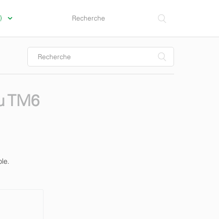
a)
du TM6
le.