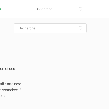
a)
ion et des
f : atteindre
t contrôlées à
plus