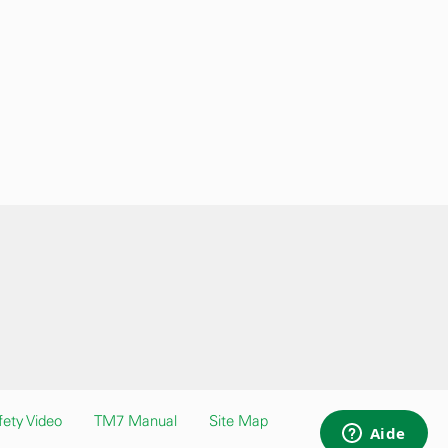
ety Video
TM7 Manual
Site Map