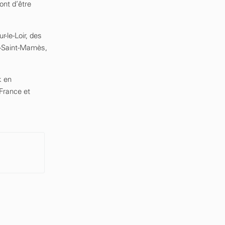
ont d’être
-le-Loir, des
n-Saint-Mamès,
k en
France et