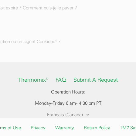
st expiré ? Comment puis-je le payer ?
ection ou un signet Cookidoo® ?
Thermomix®
FAQ
Submit A Request
Operation Hours:
Monday-Friday 6 am - 4:30 pm PT
Français (Canada)
rms of Use
Privacy
Warranty
Return Policy
TM7 Saf