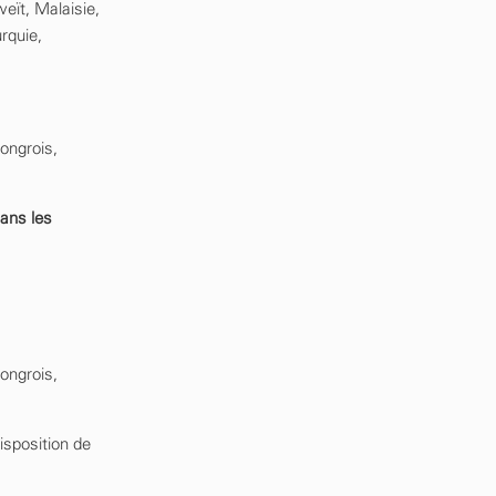
eït, Malaisie,
rquie,
hongrois,
ans les
hongrois,
isposition de