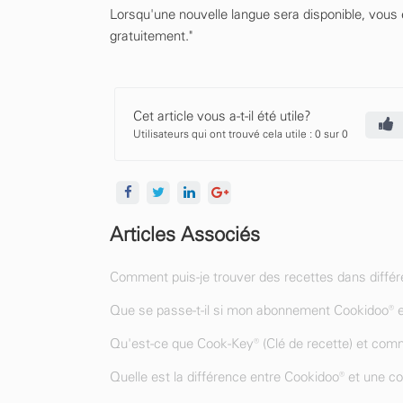
Lorsqu'une nouvelle langue sera disponible, vous 
gratuitement."
Cet article vous a-t-il été utile?
Utilisateurs qui ont trouvé cela utile : 0 sur 0
Articles Associés
Comment puis-je trouver des recettes dans différ
Que se passe-t-il si mon abonnement Cookidoo® e
Qu'est-ce que Cook-Key® (Clé de recette) et comm
Quelle est la différence entre Cookidoo® et une 