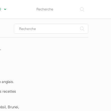
a)
r
 anglais.
s recettes
sil, Brunei,