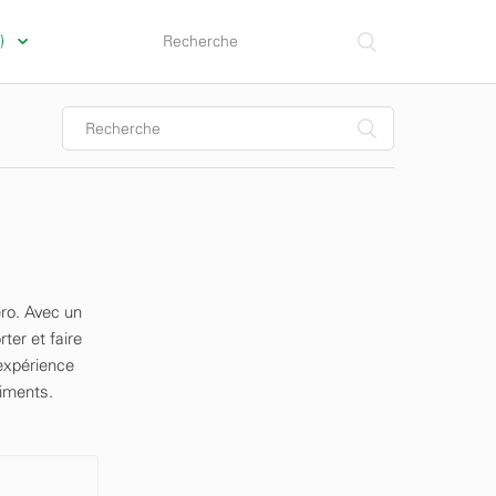
a)
éro. Avec un
ter et faire
'expérience
riments.