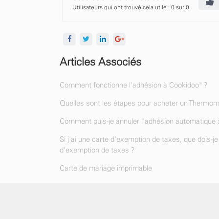
Utilisateurs qui ont trouvé cela utile : 0 sur 0
Articles Associés
Comment fonctionne l'adhésion à Cookidoo® ?
Quelles sont les étapes pour acheter un Thermom
Comment puis-je annuler l'adhésion automatique 
Si j'ai une carte d’exemption de taxes, que dois-
d’exemption de taxes ?
Carte de mariage imprimable