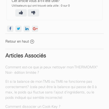
Cet article vous a-t-il été utile?
Utilisateurs qui ont trouvé cela utile : 0 sur 0
Retour en haut
Articles Associés
Comment est-ce que je peux nettoyer mon THERMOMIX®
Noir - édition limitée ?
Et si la balance de mon TM5 ou TM6 ne fonctionne pas
correctement? (cela peut être la balance qui passe de 0 à
max, le poids qui fluctue sans l’ajout d'ingrédients, ou le
poids indiqué qui semble incorrecte)
Comment dissocier un Cook-Key ?